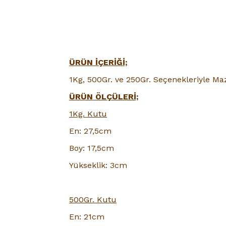
ÜRÜN İÇERİĞİ;
1Kg, 500Gr. ve 250Gr. Seçenekleriyle 
ÜRÜN ÖLÇÜLERİ;
1Kg. Kutu
En: 27,5cm
Boy: 17,5cm
Yükseklik: 3cm
500Gr. Kutu
En: 21cm