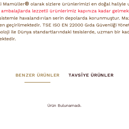
®
li Mamüller
olarak sizlere ürünlerimizi en doğal haliyl
u ambalajlarda lezzetli ürünlerimiz kapınıza kadar gelmekt
sistemle havalandırılan serin depolarda korunmuştur. M
den geçirilmektedir. TSE ISO EN 22000 Gıda Güvenliği Yöne
oloji ile Dünya standartlarındaki tesislerde, uzman bir kad
ktedir.
BENZER ÜRÜNLER
TAVSİYE ÜRÜNLER
Ürün Bulunamadı.
Ürün Bulunamadı.