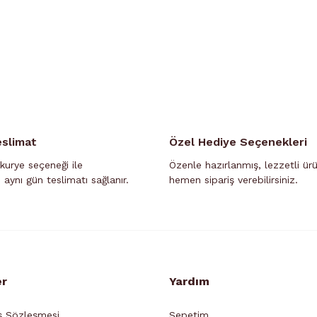
eslimat
Özel Hediye Seçenekleri
kurye seçeneği ile
Özenle hazırlanmış, lezzetli ür
n aynı gün teslimatı sağlanır.
hemen sipariş verebilirsiniz.
er
Yardım
ş Sözleşmesi
Sepetim