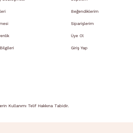
leri
Beğendiklerim
mesi
Siparişlerim
venlik
Üye Ol
ilgileri
Giriş Yap
in Kullanımı Telif Hakkına Tabidir.