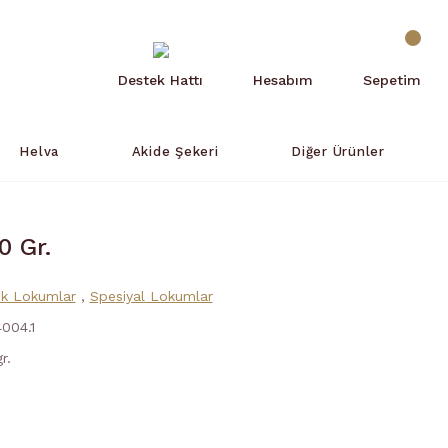
Destek Hattı
Hesabım
Sepetim
Helva
Akide Şekeri
Diğer Ürünler
 Gr.
ik Lokumlar
,
Spesiyal Lokumlar
004.1
r.