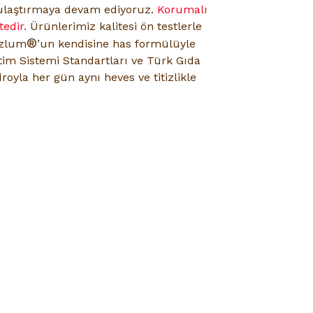
e ulaştırmaya devam ediyoruz.
Korumalı
edir.
Ürünlerimiz kalitesi ön testlerle
®
azlum
’un kendisine has formülüyle
tim Sistemi Standartları ve Türk Gıda
royla her gün aynı heves ve titizlikle