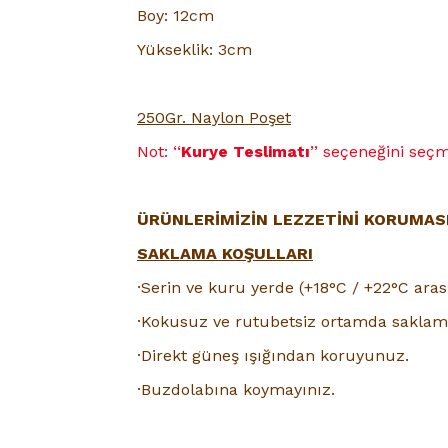
Boy: 12cm
Yükseklik: 3cm
250Gr. Naylon Poşet
Not: ‘‘
Kurye Teslimatı
’’ seçeneğini se
ÜRÜNLERİMİZİN LEZZETİNİ KORUMASI 
SAKLAMA KOŞULLARI
·Serin ve kuru yerde (+18°C / +22°C aras
·Kokusuz ve rutubetsiz ortamda saklama
·Direkt güneş ışığından koruyunuz.
·Buzdolabına koymayınız.