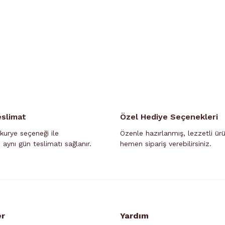
eslimat
Özel Hediye Seçenekleri
kurye seçeneği ile
Özenle hazırlanmış, lezzetli ür
n aynı gün teslimatı sağlanır.
hemen sipariş verebilirsiniz.
er
Yardım