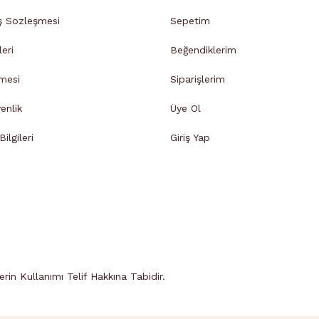
ş Sözleşmesi
Sepetim
leri
Beğendiklerim
mesi
Siparişlerim
venlik
Üye Ol
ilgileri
Giriş Yap
in Kullanımı Telif Hakkına Tabidir.