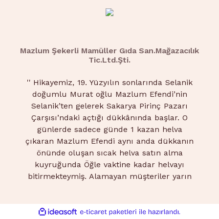
Mazlum Şekerli Mamüller Gıda San.Mağazacılık
Tic.Ltd.Şti.
''
Hikayemiz, 19. Yüzyılın sonlarında Selanik
doğumlu Murat oğlu Mazlum Efendi’nin
Selanik’ten gelerek Sakarya Pirinç Pazarı
Çarşısı’ndaki açtığı dükkânında başlar. O
günlerde sadece günde 1 kazan helva
çıkaran Mazlum Efendi aynı anda dükkanın
önünde oluşan sıcak helva satın alma
kuyruğunda Öğle vaktine kadar helvayı
bitirmekteymiş. Alamayan müşteriler yarın
daha erken saatte gelip kuyruğa girerlermiş.
2.Nesil Hüseyin Pekerken’ in doğup,
büyümesi ile baba-oğul birlikte çalışmaya
ile
ideasoft
e-