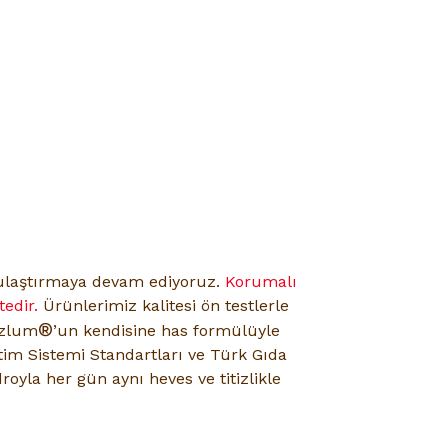
e ulaştırmaya devam ediyoruz.
Korumalı
edir.
Ürünlerimiz kalitesi ön testlerle
®
azlum
’un kendisine has formülüyle
tim Sistemi Standartları ve Türk Gıda
royla her gün aynı heves ve titizlikle