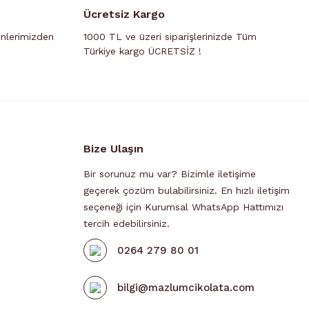
ar
;
Ücretsiz Kargo
ı zamanlarda ve resmi tatillerde
ünlerimizden
1000 TL ve üzeri siparişlerinizde Tüm
adır.
Türkiye kargo ÜCRETSİZ !
 hattımıza iletebilirsiniz.
re
Bize Ulaşın
Bir sorunuz mu var? Bizimle iletişime
geçerek çözüm bulabilirsiniz. En hızlı iletişim
seçeneği için Kurumsal WhatsApp Hattımızı
tercih edebilirsiniz.
0264 279 80 01
bilgi@mazlumcikolata.com