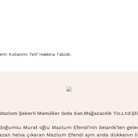
Yenidoğan Mahallesi
Adapazarı
Orta Mahallesi
Adapazarı
Karaosman Mahallesi
Adapazarı
Yenigün Mahallesi
Adapazarı
Tığcılar Mahallesi
Adapazarı
Güllük Mahallesi
Adapazarı
in Kullanımı Telif Hakkına Tabidir.
Yağcılar Mahallesi
Adapazarı
Yahyalar Mahallesi
Adapazarı
Şirinevler Mahallesi
Adapazarı
Akıncılar Mahallesi
Adapazarı
Hızırtepe Mahallesi
Adapazarı
Tepekum Mahallesi
Adapazarı
Mazlum Şekerli Mamüller Gıda San.Mağazacılık Tic.Ltd.Şti
Tuzla Mahallesi
Adapazarı
 doğumlu Murat oğlu Mazlum Efendi’nin Selanik’ten gelere
Çukurahmediye Mahallesi
Adapazarı
kazan helva çıkaran Mazlum Efendi aynı anda dükkanın ö
Ozanlar Mahallesi
Adapazarı