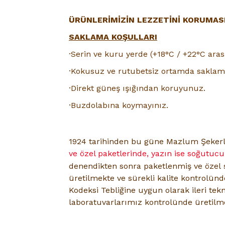
ÜRÜNLERİMİZİN LEZZETİNİ KORUMASI 
SAKLAMA KOŞULLARI
·Serin ve kuru yerde (+18°C / +22°C aras
·Kokusuz ve rutubetsiz ortamda saklama
·Direkt güneş ışığından koruyunuz.
·Buzdolabına koymayınız.
1924
tarihinden bu güne Mazlum Şeker
ve özel paketlerinde, yazın ise soğutuc
denendikten sonra paketlenmiş ve özel
üretilmekte ve sürekli kalite kontrolün
Kodeksi Tebliğine uygun olarak ileri tekn
laboratuvarlarımız kontrolünde üretilme