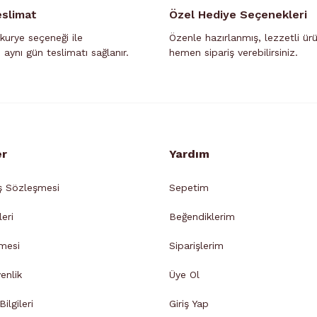
ot:
Kurye Teslimatı seçeneğinin geçersiz olduğu duruml
eslimat
Özel Hediye Seçenekleri
nlük kota dolduğunda, hava şartlarının müsait olmadığ
kurye seçeneği ile
Özenle hazırlanmış, lezzetli ür
azan ve Kurban Bayramı hariç) teslimat
yapılamamakt
n aynı gün teslimatı sağlanır.
hemen sipariş verebilirsiniz.
ili sorularınızı 02642718988 numaralı Kurumsal WhatsApp
şağıdaki belirtilen ilgili yerler dışındaki bölgelere ve ilçele
günlük teslimat YAPILAMAMAKTADIR.
-
GÜNLÜK TESLİMAT OLAN BÖLGELER
-
er
Yardım
Semerciler Mahallesi
Adapazarı
ş Sözleşmesi
Sepetim
Cumhuriyet Mahallesi
Adapazarı
Kurtuluş Mahallesi
Adapazarı
leri
Beğendiklerim
İstiklal Mahallesi
Adapazarı
mesi
Siparişlerim
Şeker Mahallesi
Adapazarı
venlik
Üye Ol
Yenicami Mahallesi
Adapazarı
Pabuçcular Mahallesi
Adapazarı
ilgileri
Giriş Yap