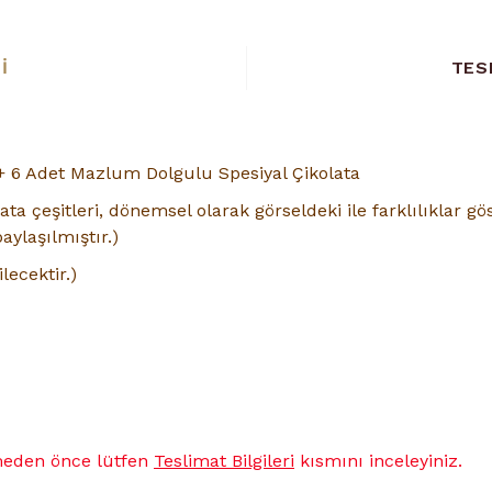
I
TES
+ 6 Adet Mazlum Dolgulu Spesiyal Çikolata
lata çeşitleri, dönemsel olarak görseldeki ile farklılıklar g
aylaşılmıştır.
)
lecektir.)
çmeden önce lütfen
Teslimat Bilgileri
kısmını inceleyiniz.