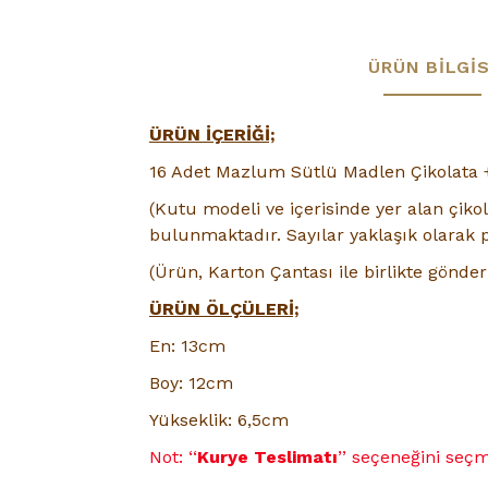
ÜRÜN BILGIS
ÜRÜN İÇERİĞİ;
16 Adet Mazlum Sütlü Madlen Çikolata 
(
Kutu modeli ve
içerisinde yer alan çiko
bulunmaktadır.
Sayılar yaklaşık olarak p
(Ürün, Karton Çantası ile birlikte gönderi
ÜRÜN ÖLÇÜLERİ;
En: 13cm
Boy: 12cm
Yükseklik: 6,5cm
Not: ‘‘
Kurye Teslimatı
’’ seçeneğini se