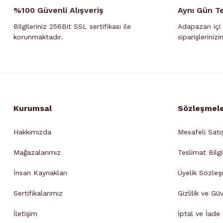
N
%100 Güvenli Alışveriş
Aynı Gün T
Gün içi kurye teslimatlarımızda
gü
Bilgileriniz 256Bit SSL sertifikası ile
Adapazarı içi 
(Ram
korunmaktadır.
siparişlerinizi
Kurye teslimatları ile ilg
A
Kurumsal
Sözleşmel
Hakkımızda
Mesafeli Satı
Mağazalarımız
Teslimat Bilgi
İnsan Kaynakları
Üyelik Sözleş
Sertifikalarımız
Gizlilik ve Gü
İletişim
İptal ve İade B