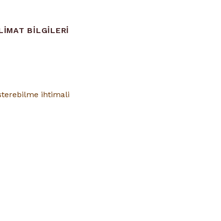
LIMAT BILGILERI
österebilme ihtimali