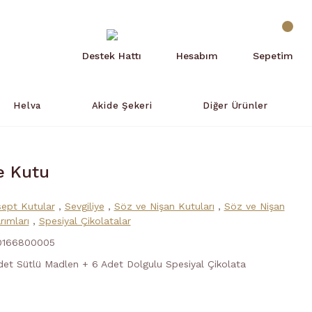
Destek Hattı
Hesabım
Sepetim
Helva
Akide Şekeri
Diğer Ürünler
e Kutu
ept Kutular
,
Sevgiliye
,
Söz ve Nişan Kutuları
,
Söz ve Nişan
rımları
,
Spesiyal Çikolatalar
0166800005
det Sütlü Madlen + 6 Adet Dolgulu Spesiyal Çikolata