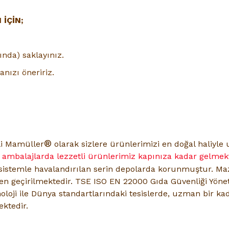
İÇİN;
ında) saklayınız.
nızı öneririz.
®
li Mamüller
olarak sizlere ürünlerimizi en doğal haliyl
u ambalajlarda lezzetli ürünlerimiz kapınıza kadar gelmekt
sistemle havalandırılan serin depolarda korunmuştur. M
den geçirilmektedir. TSE ISO EN 22000 Gıda Güvenliği Yöne
oloji ile Dünya standartlarındaki tesislerde, uzman bir kad
ktedir.