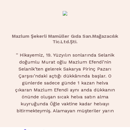
Mazlum Şekerli Mamüller Gıda San.Mağazacılık
Tic.Ltd.Şti.
''
Hikayemiz, 19. Yüzyılın sonlarında Selanik
doğumlu Murat oğlu Mazlum Efendi’nin
Selanik’ten gelerek Sakarya Pirinç Pazarı
Çarşısı’ndaki açtığı dükkânında başlar. O
günlerde sadece günde 1 kazan helva
çıkaran Mazlum Efendi aynı anda dükkanın
önünde oluşan sıcak helva satın alma
kuyruğunda Öğle vaktine kadar helvayı
bitirmekteymiş. Alamayan müşteriler yarın
daha erken saatte gelip kuyruğa girerlermiş.
2.Nesil Hüseyin Pekerken’ in doğup,