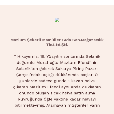
Mazlum Şekerli Mamüller Gıda San.Mağazacılık
Tic.Ltd.Şti.
''
Hikayemiz, 19. Yüzyılın sonlarında Selanik
doğumlu Murat oğlu Mazlum Efendi’nin
Selanik’ten gelerek Sakarya Pirinç Pazarı
Çarşısı’ndaki açtığı dükkânında başlar. O
günlerde sadece günde 1 kazan helva
çıkaran Mazlum Efendi aynı anda dükkanın
önünde oluşan sıcak helva satın alma
kuyruğunda Öğle vaktine kadar helvayı
bitirmekteymiş. Alamayan müşteriler yarın
daha erken saatte gelip kuyruğa girerlermiş.