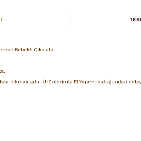
I
TES
embe Bebekli Çikolata
ta,
ata çıkmaktadır. Ürünlerimiz El Yapımı olduğundan dolayı 