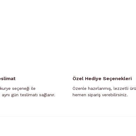
saat
11:00 - 18:30
saatleri arasında teslim edilmektedir. Belirli bir 
şleriniz için 02642718988 numaralı Kurumsal WhatsApp hattımızdan r
Ürün Bulunamadı.
llerinde siparişleriniz MERKEZ MAĞAZA(Tozlu Camii Yanı) adresine 
MAĞAZA’dan teslim almanız gerekecektir.
Not:
Kurye Teslimatı seçeneğinin geçersiz olduğu durumlar
;
da
günlük kota dolduğunda, hava şartlarının müsait olmadığı za
(Ramazan ve Kurban Bayramı hariç) teslimat
yapılamamaktadır
 ilgili sorularınızı 02642718988 numaralı Kurumsal WhatsApp hat
Aşağıdaki belirtilen ilgili yerler dışındaki bölgelere ve ilçelere
eslimat
Özel Hediye Seçenekleri
Günlük Teslimat YAPILAMAMAKTADIR.
kurye seçeneği ile
Özenle hazırlanmış, lezzetli ür
n aynı gün teslimatı sağlanır.
hemen sipariş verebilirsiniz.
-
GÜNLÜK TESLİMAT OLAN BÖLGELER
-
Semerciler Mahallesi
Adapazarı
Cumhuriyet Mahallesi
Adapazarı
Kurtuluş Mahallesi
Adapazarı