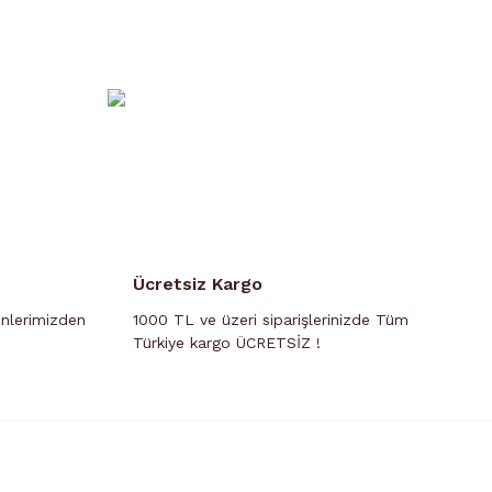
saatte adrese teslim mümkün değildir. İleri
ezervasyon oluşturmanızı rica ederiz.
Kurye
geri dönecek olup, siparişlerinizi MERKEZ
manlarda ve resmi tatillerde
.
tımıza iletebilirsiniz.
Ücretsiz Kargo
ünlerimizden
1000 TL ve üzeri siparişlerinizde Tüm
Türkiye kargo ÜCRETSİZ !