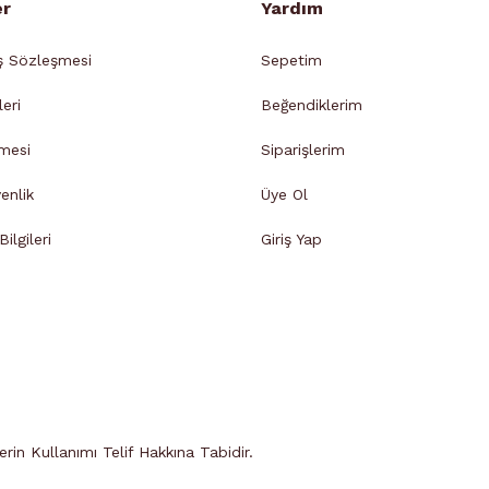
İstiklal Mahallesi
Adapazarı
er
Yardım
Şeker Mahallesi
Adapazarı
ş Sözleşmesi
Sepetim
Yenicami Mahallesi
Adapazarı
leri
Beğendiklerim
Pabuçcular Mahallesi
Adapazarı
Yenidoğan Mahallesi
Adapazarı
mesi
Siparişlerim
Orta Mahallesi
Adapazarı
venlik
Üye Ol
Karaosman Mahallesi
Adapazarı
ilgileri
Giriş Yap
Yenigün Mahallesi
Adapazarı
Tığcılar Mahallesi
Adapazarı
Güllük Mahallesi
Adapazarı
Yağcılar Mahallesi
Adapazarı
Yahyalar Mahallesi
Adapazarı
Şirinevler Mahallesi
Adapazarı
Akıncılar Mahallesi
Adapazarı
in Kullanımı Telif Hakkına Tabidir.
Hızırtepe Mahallesi
Adapazarı