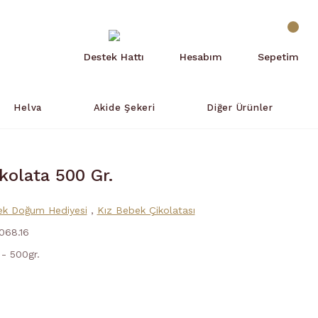
Destek Hattı
Hesabım
Sepetim
Helva
Akide Şekeri
Diğer Ürünler
olata 500 Gr.
k Doğum Hediyesi
,
Kız Bebek Çikolatası
068.16
 - 500gr.