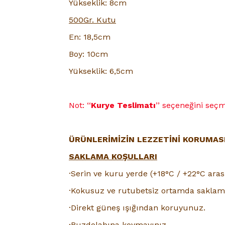
Yükseklik: 8cm
500Gr. Kutu
En: 18,5cm
Boy: 10cm
Yükseklik: 6,5cm
Not: ‘‘
Kurye Teslimatı
’’ seçeneğini se
ÜRÜNLERİMİZİN LEZZETİNİ KORUMASI 
SAKLAMA KOŞULLARI
·Serin ve kuru yerde (+18°C / +22°C aras
·Kokusuz ve rutubetsiz ortamda saklama
·Direkt güneş ışığından koruyunuz.
·Buzdolabına koymayınız.