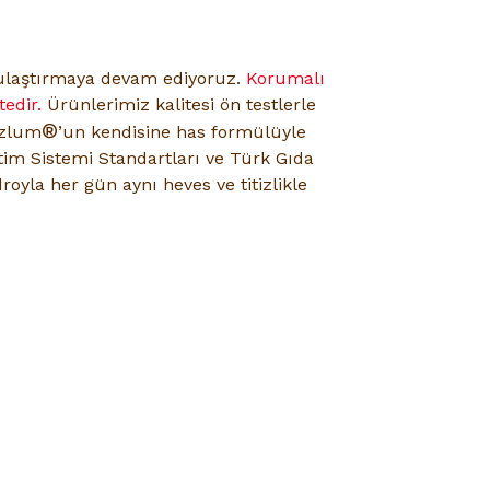
e ulaştırmaya devam ediyoruz.
Korumalı
edir.
Ürünlerimiz kalitesi ön testlerle
®
azlum
’un kendisine has formülüyle
tim Sistemi Standartları ve Türk Gıda
royla her gün aynı heves ve titizlikle
o firmalarına teslim edilmektedir.
illere denk gelen günlerdeki siparişleriniz bir
el günlerde, kampanya dönemlerinde kargolarda
ı rica ederiz.
aat
10:30
'a kadar oluşturacağınız siparişleriniz,