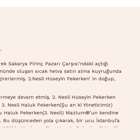
.
k Sakarya Pirinç Pazarı Çarşısı’ndaki açtığı
nünde oluşan sıcak helva satın alma kuyruğunda
irerlermiş. 2.Nesil Hüseyin Pekerken’ in doğup,
ürmeye devam etmiş. 2. Nesil Hüseyin Pekerken
3. Nesil Haluk Pekerken(Şu an ki Yöneticimiz)
ğlu Haluk Pekerken(3. Nesil) Mazlum®’un kendine
. Bu düşünceden yola çıkarak, bir ucu İstanbul’a
r. 1989’da Mazlum oğlu Hüseyin Pekerken(2.Nesil)
rmeye devam eder ve kısa zaman sonra çikolatayı