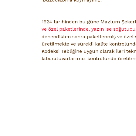
1924
tarihinden bu güne Mazlum Şeker
ve özel paketlerinde, yazın ise soğutuc
denendikten sonra paketlenmiş ve özel
üretilmekte ve sürekli kalite kontrolün
Kodeksi Tebliğine uygun olarak ileri tekn
laboratuvarlarımız kontrolünde üretilme
-
Hafta içi (Pazartesi – Cumartes
-
Pazar günleri vermiş olduğunuz tüm sipari
-
Siparişlerinizin ön görülen teslimat tarihi
2-4
yoğunluk oluş
-
Sadece SAKARYA’da belirli bölgelerde geçerl