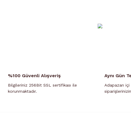
aşağıda yer alan
mahallelere
aynı gün 
tarihli(ertesi gün) Kurye Teslimatı sipari
Teslimatlarında
adreste bulunulmaması
ha
Gün içi kurye teslimatlarımız
Kurye teslimatları ile
%100 Güvenli Alışveriş
Aynı Gün T
Bilgileriniz 256Bit SSL sertifikası ile
Adapazarı içi 
korunmaktadır.
siparişlerinizi