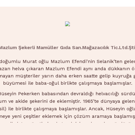
Tepekum Mahallesi
Adapazarı
Tuzla Mahallesi
Adapazarı
Çukurahmediye Mahallesi
Adapazarı
Ozanlar Mahallesi
Adapazarı
Mithatpaşa Mahallesi
Adapazarı
Mazlum Şekerli Mamüller Gıda San.Mağazacılık Tic.Ltd.Şti
Güneşler Mahallesi
Adapazarı
 doğumlu Murat oğlu Mazlum Efendi’nin Selanik’ten gelere
Sakarya Mahallesi
Adapazarı
kazan helva çıkaran Mazlum Efendi aynı anda dükkanın ö
Maltepe Mahallesi
Adapazarı
mayan müşteriler yarın daha erken saatte gelip kuyruğa g
Dağdibi Mahallesi
Adapazarı
büyümesi ile baba-oğul birlikte çalışmaya başlamışlar.
üseyin Pekerken babasından devraldığı helvacılığı sürd
e akide şekerini de eklemiştir. 1965’te dünyaya gelen 
s
il)
ile birlikte çalışmaya başlamışlar. Ancak, Hüseyin o
Arabacıalanı Mahallesi
Serdivan
meye yeni çeşitler eklemek için çözüm aramaya başlamış
Kemalpaşa Mahallesi
Serdivan
 ve çikolatayı üretimine katmak için çalışmalar sürdürü
Bahçelievler Mahallesi
Serdivan
 devraldığı helva, lokum ve şekerleme üretimini sürdü