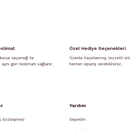
eslimat
Özel Hediye Seçenekleri
kurye seçeneği ile
Özenle hazırlanmış, lezzetli ür
n aynı gün teslimatı sağlanır.
hemen sipariş verebilirsiniz.
er
Yardım
ş Sözleşmesi
Sepetim