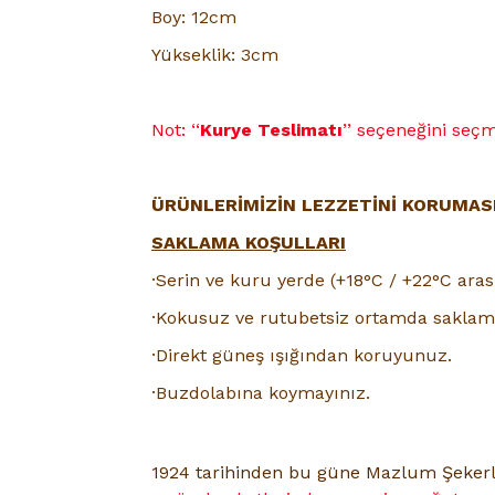
Boy: 12cm
Yükseklik: 3cm
Not: ‘‘
Kurye Teslimatı
’’ seçeneğini se
ÜRÜNLERİMİZİN LEZZETİNİ KORUMASI 
SAKLAMA KOŞULLARI
·Serin ve kuru yerde (+18°C / +22°C aras
·Kokusuz ve rutubetsiz ortamda saklama
·Direkt güneş ışığından koruyunuz.
·Buzdolabına koymayınız.
1924
tarihinden bu güne Mazlum Şeker