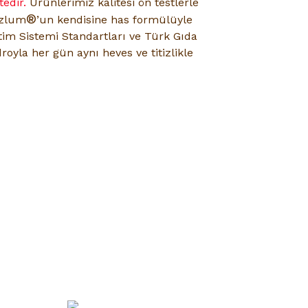
edir.
Ürünlerimiz kalitesi ön testlerle
®
azlum
’un kendisine has formülüyle
tim Sistemi Standartları ve Türk Gıda
royla her gün aynı heves ve titizlikle