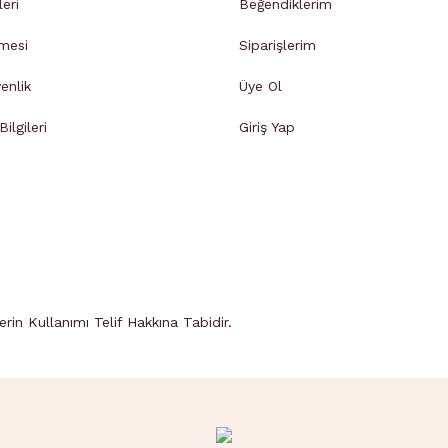
leri
Beğendiklerim
mesi
Siparişlerim
venlik
Üye Ol
ilgileri
Giriş Yap
in Kullanımı Telif Hakkına Tabidir.