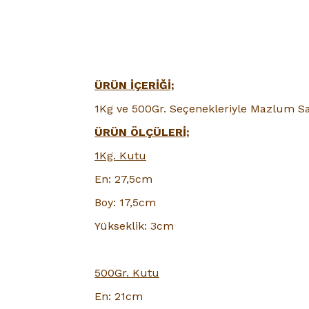
ÜRÜN İÇERİĞİ;
1Kg ve 500Gr. Seçenekleriyle Mazlum 
ÜRÜN ÖLÇÜLERİ;
1Kg. Kutu
En: 27,5cm
Boy: 17,5cm
Yükseklik: 3cm
500Gr. Kutu
En: 21cm