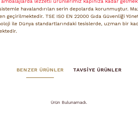
u ambalajlarda lezzetli ürünlerimiz kapınıza kadar gelmekt
sistemle havalandırılan serin depolarda korunmuştur. M
den geçirilmektedir. TSE ISO EN 22000 Gıda Güvenliği Yöne
oloji ile Dünya standartlarındaki tesislerde, uzman bir kad
ktedir.
BENZER ÜRÜNLER
TAVSİYE ÜRÜNLER
Ürün Bulunamadı.
Ürün Bulunamadı.