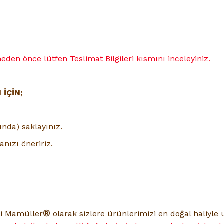
çmeden önce lütfen
Teslimat Bilgileri
kısmını inceleyiniz.
İÇİN;
ında) saklayınız.
nızı öneririz.
®
li Mamüller
olarak sizlere ürünlerimizi en doğal haliyl