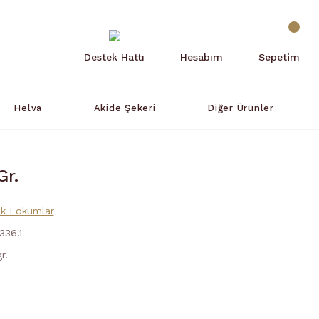
Destek Hattı
Hesabım
Sepetim
Helva
Akide Şekeri
Diğer Ürünler
r.
ik Lokumlar
336.1
r.