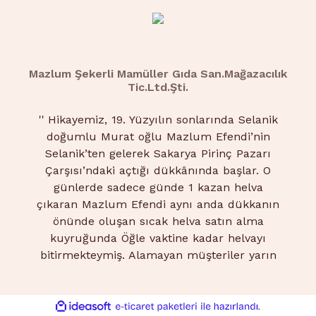
Mazlum Şekerli Mamüller Gıda San.Mağazacılık
Tic.Ltd.Şti.
''
Hikayemiz, 19. Yüzyılın sonlarında Selanik
doğumlu Murat oğlu Mazlum Efendi’nin
Selanik’ten gelerek Sakarya Pirinç Pazarı
Çarşısı’ndaki açtığı dükkânında başlar. O
günlerde sadece günde 1 kazan helva
çıkaran Mazlum Efendi aynı anda dükkanın
önünde oluşan sıcak helva satın alma
kuyruğunda Öğle vaktine kadar helvayı
bitirmekteymiş. Alamayan müşteriler yarın
daha erken saatte gelip kuyruğa girerlermiş.
2.Nesil Hüseyin Pekerken’ in doğup,
büyümesi ile baba-oğul birlikte çalışmaya
ile
ideasoft
e-